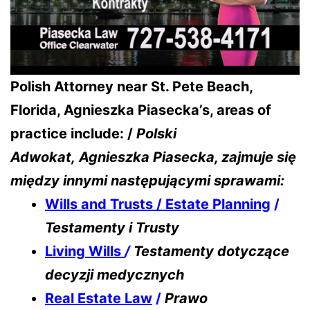
Polish Attorney near St. Pete Beach,
Florida, Agnieszka Piasecka’s, areas of
practice include: /
Polski
Adwokat,
Agnieszka Piasecka, zajmuje się
między innymi następującymi sprawami:
Wills and Trusts / Estate Planning
/
Testamenty i Trusty
Living Wills
/
Testamenty dotyczące
decyzji medycznych
Real Estate Law
/
Prawo